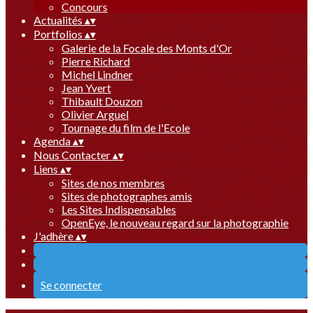
Concours
Actualités
▴
▾
Portfolios
▴
▾
Galerie de la Focale des Monts d'Or
Pierre Richard
Michel Lindner
Jean Yvert
Thibault Douzon
Olivier Arguel
Tournage du film de l'Ecole
Agenda
▴
▾
Nous Contacter
▴
▾
Liens
▴
▾
Sites de nos membres
Sites de photographes amis
Les Sites Indispensables
OpenEye, le nouveau regard sur la photographie
J'adhère
▴
▾
Se connecter