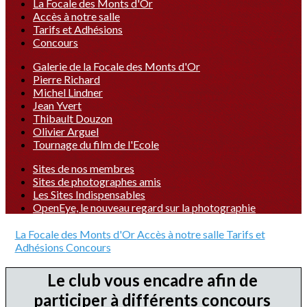
La Focale des Monts d'Or
Accès à notre salle
Tarifs et Adhésions
Concours
Galerie de la Focale des Monts d'Or
Pierre Richard
Michel Lindner
Jean Yvert
Thibault Douzon
Olivier Arguel
Tournage du film de l'Ecole
Sites de nos membres
Sites de photographes amis
Les Sites Indispensables
OpenEye, le nouveau regard sur la photographie
La Focale des Monts d'Or
Accès à notre salle
Tarifs et
Adhésions
Concours
Le club vous encadre afin de
participer à différents concours