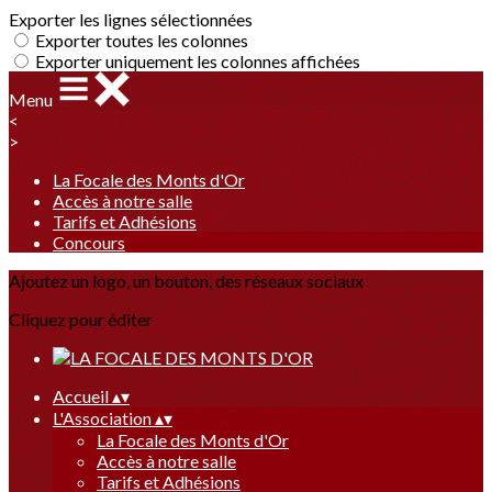
Exporter les lignes sélectionnées
Exporter toutes les colonnes
Exporter uniquement les colonnes affichées
Menu
<
>
La Focale des Monts d'Or
Accès à notre salle
Tarifs et Adhésions
Concours
Ajoutez un logo, un bouton, des réseaux sociaux
Cliquez pour éditer
Accueil
▴
▾
L'Association
▴
▾
La Focale des Monts d'Or
Accès à notre salle
Tarifs et Adhésions