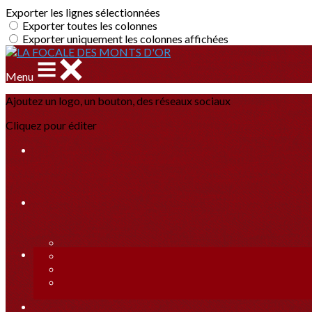
Exporter les lignes sélectionnées
Exporter toutes les colonnes
Exporter uniquement les colonnes affichées
Menu
Ajoutez un logo, un bouton, des réseaux sociaux
Cliquez pour éditer