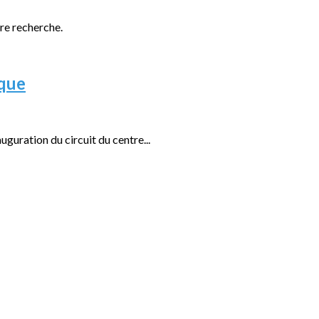
tre recherche.
ique
guration du circuit du centre...