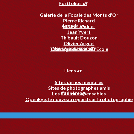
Portfolios
▴
▾
Galerie de la Focale des Monts d'Or
Pierre Richard
Agenda
▴
▾
Michel Lindner
Jean Yvert
Thibault Douzon
Olivier Arguel
Nous Contacter
▴
▾
Tournage du film de l'Ecole
Liens
▴
▾
Sites de nos membres
Sites de photographes amis
J'adhère
▴
▾
Les Sites Indispensables
OpenEye, le nouveau regard sur la photographie