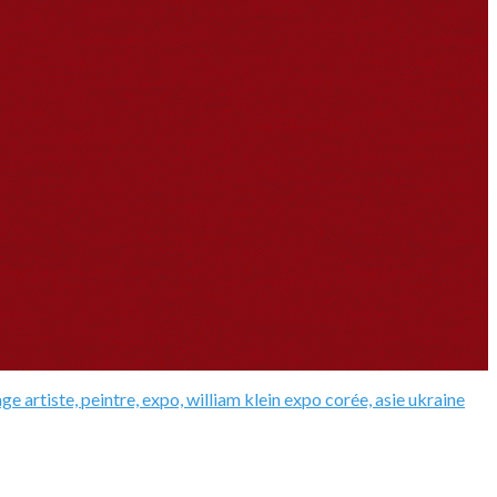
tage
artiste, peintre,
expo, william klein
expo
corée, asie
ukraine