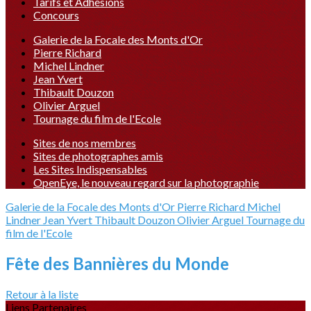
Tarifs et Adhésions
Concours
Galerie de la Focale des Monts d'Or
Pierre Richard
Michel Lindner
Jean Yvert
Thibault Douzon
Olivier Arguel
Tournage du film de l'Ecole
Sites de nos membres
Sites de photographes amis
Les Sites Indispensables
OpenEye, le nouveau regard sur la photographie
Galerie de la Focale des Monts d'Or
Pierre Richard
Michel
Lindner
Jean Yvert
Thibault Douzon
Olivier Arguel
Tournage du
film de l'Ecole
Fête des Bannières du Monde
Retour à la liste
Liens Partenaires