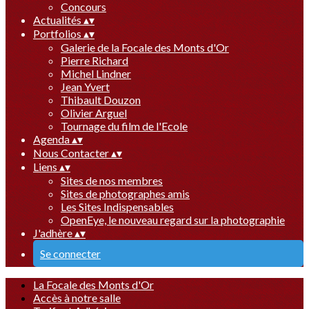
Concours
Actualités
▴
▾
Portfolios
▴
▾
Galerie de la Focale des Monts d'Or
Pierre Richard
Michel Lindner
Jean Yvert
Thibault Douzon
Olivier Arguel
Tournage du film de l'Ecole
Agenda
▴
▾
Nous Contacter
▴
▾
Liens
▴
▾
Sites de nos membres
Sites de photographes amis
Les Sites Indispensables
OpenEye, le nouveau regard sur la photographie
J'adhère
▴
▾
Se connecter
La Focale des Monts d'Or
Accès à notre salle