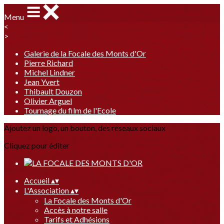
Menu
<
>
Galerie de la Focale des Monts d'Or
Pierre Richard
Michel Lindner
Jean Yvert
Thibault Douzon
Olivier Arguel
Tournage du film de l'Ecole
Ajoutez un logo, un bouton, des réseaux sociaux
Cliquez pour éditer
Accueil
▴
▾
L'Association
▴
▾
La Focale des Monts d'Or
Accès à notre salle
Tarifs et Adhésions