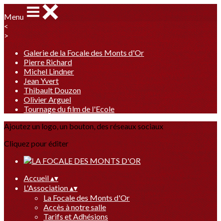
Menu
<
>
Galerie de la Focale des Monts d'Or
Pierre Richard
Michel Lindner
Jean Yvert
Thibault Douzon
Olivier Arguel
Tournage du film de l'Ecole
Ajoutez un logo, un bouton, des réseaux sociaux
Cliquez pour éditer
Accueil
▴
▾
L'Association
▴
▾
La Focale des Monts d'Or
Accès à notre salle
Tarifs et Adhésions