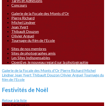
Tarifs et Adhésions
Concours
Galerie de la Focale des Monts d'Or
Pierre Richard
Michel Lindner
Jean Yvert
Thibault Douzon
Olivier Arguel
Tournage du film de l'Ecole
Sites de nos membres
Sites de photographes amis
Les Sites Indispensables
OpenEye, le nouveau regard sur la photographie
Galerie de la Focale des Monts d'Or
Pierre Richard
Michel
Lindner
Jean Yvert
Thibault Douzon
Olivier Arguel
Tournage du
film de l'Ecole
Festivités de Noël
Retour à la liste
Liens Partenaires