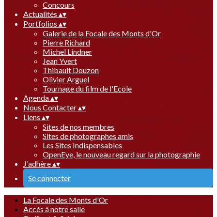
Concours
Actualités
▴
▾
Portfolios
▴
▾
Galerie de la Focale des Monts d'Or
Pierre Richard
Michel Lindner
Jean Yvert
Thibault Douzon
Olivier Arguel
Tournage du film de l'Ecole
Agenda
▴
▾
Nous Contacter
▴
▾
Liens
▴
▾
Sites de nos membres
Sites de photographes amis
Les Sites Indispensables
OpenEye, le nouveau regard sur la photographie
J'adhère
▴
▾
Se connecter
La Focale des Monts d'Or
Accès à notre salle