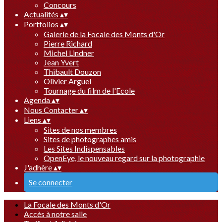
Concours
Actualités
▴
▾
Portfolios
▴
▾
Galerie de la Focale des Monts d'Or
Pierre Richard
Michel Lindner
Jean Yvert
Thibault Douzon
Olivier Arguel
Tournage du film de l'Ecole
Agenda
▴
▾
Nous Contacter
▴
▾
Liens
▴
▾
Sites de nos membres
Sites de photographes amis
Les Sites Indispensables
OpenEye, le nouveau regard sur la photographie
J'adhère
▴
▾
Se connecter
La Focale des Monts d'Or
Accès à notre salle