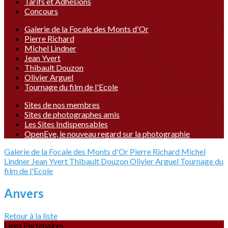
Tarifs et Adhésions
Concours
Galerie de la Focale des Monts d'Or
Pierre Richard
Michel Lindner
Jean Yvert
Thibault Douzon
Olivier Arguel
Tournage du film de l'Ecole
Sites de nos membres
Sites de photographes amis
Les Sites Indispensables
OpenEye, le nouveau regard sur la photographie
Galerie de la Focale des Monts d'Or
Pierre Richard
Michel
Lindner
Jean Yvert
Thibault Douzon
Olivier Arguel
Tournage du
film de l'Ecole
Anvers
Retour à la liste
Liens Partenaires