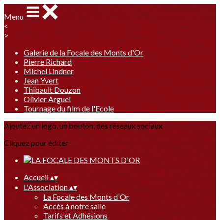
Menu
<
>
Galerie de la Focale des Monts d'Or
Pierre Richard
Michel Lindner
Jean Yvert
Thibault Douzon
Olivier Arguel
Tournage du film de l'Ecole
Ajoutez un logo, un bouton, des réseaux sociaux
Cliquez pour éditer
Accueil
▴
▾
L'Association
▴
▾
La Focale des Monts d'Or
Accès à notre salle
Tarifs et Adhésions