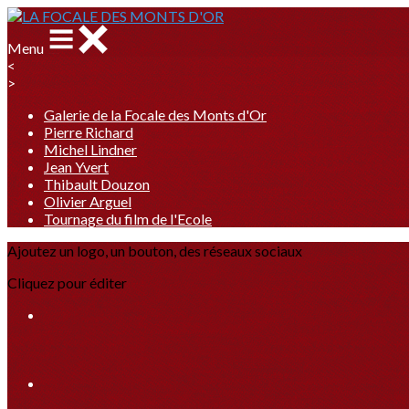
Menu
<
>
Galerie de la Focale des Monts d'Or
Pierre Richard
Michel Lindner
Jean Yvert
Thibault Douzon
Olivier Arguel
Tournage du film de l'Ecole
Ajoutez un logo, un bouton, des réseaux sociaux
Cliquez pour éditer