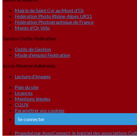
Mairie de Saint Cyr au Mont d'Or
Fédération Photo Rhône-Alpes UR11
Fédération Photographique de France
Monts d'Or Vélo
Gestion Outils Fédération
Outils de Gestion
Mode d'emploi Fédération
Accès Réservé Adhérents
Lecture d'Images
Plan du site
Licences
Mentions légales
CGUV
Paramétrer vos cookies
Se connecter
Propulsé par AssoConnect, le logiciel des associations Cult