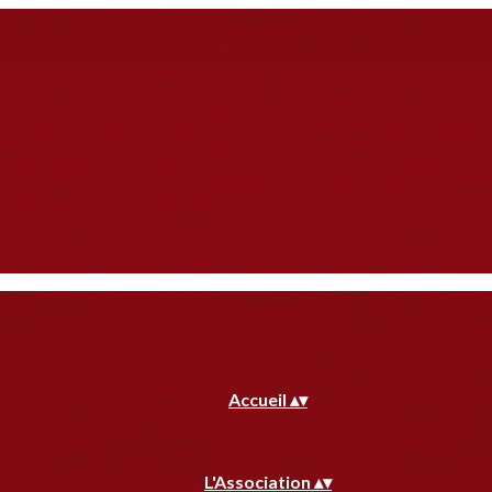
Accueil
▴
▾
L'Association
▴
▾