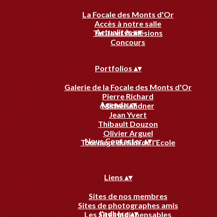
La Focale des Monts d'Or
Accès à notre salle
Actualités
▴
▾
Tarifs et Adhésions
Concours
Portfolios
▴
▾
Galerie de la Focale des Monts d'Or
Pierre Richard
Agenda
▴
▾
Michel Lindner
Jean Yvert
Thibault Douzon
Olivier Arguel
Nous Contacter
▴
▾
Tournage du film de l'Ecole
Liens
▴
▾
Sites de nos membres
Sites de photographes amis
J'adhère
▴
▾
Les Sites Indispensables