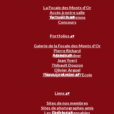
La Focale des Monts d'Or
Accès à notre salle
Actualités
▴
▾
Tarifs et Adhésions
Concours
Portfolios
▴
▾
Galerie de la Focale des Monts d'Or
Pierre Richard
Agenda
▴
▾
Michel Lindner
Jean Yvert
Thibault Douzon
Olivier Arguel
Nous Contacter
▴
▾
Tournage du film de l'Ecole
Liens
▴
▾
Sites de nos membres
Sites de photographes amis
J'adhère
▴
▾
Les Sites Indispensables