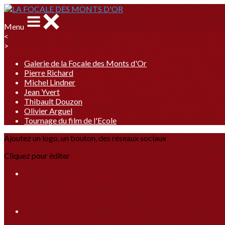
Menu
<
>
Galerie de la Focale des Monts d'Or
Pierre Richard
Michel Lindner
Jean Yvert
Thibault Douzon
Olivier Arguel
Tournage du film de l'Ecole
Ajoutez un logo, un bouton, des réseaux sociaux
Cliquez pour éditer