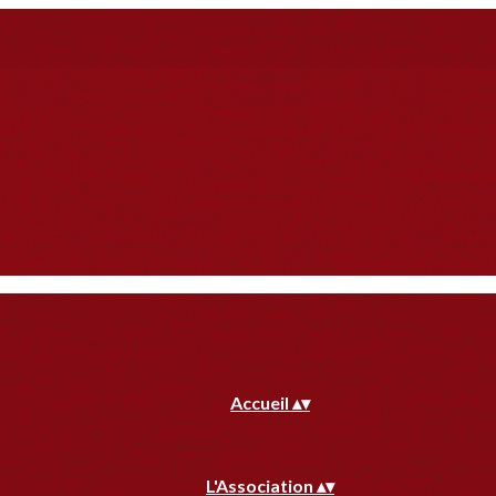
Accueil
▴
▾
L'Association
▴
▾