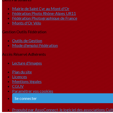
Mairie de Saint Cyr au Mont d'Or
Fédération Photo Rhône-Alpes UR11
Fédération Photographique de France
Monts d'Or Vélo
Gestion Outils Fédération
Outils de Gestion
Mode d'emploi Fédération
Accès Réservé Adhérents
Lecture d'Images
Plan du site
Licences
Mentions légales
CGUV
Paramétrer vos cookies
Se connecter
Propulsé par AssoConnect, le logiciel des associations Cult